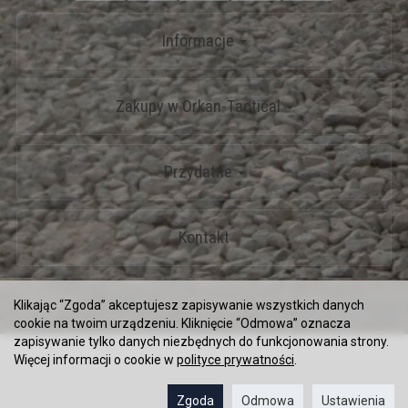
Informacje
Zakupy w Orkan-Tactical
Przydatne
Kontakt
*) brutto +
koszty dostawy
Klikając “Zgoda” akceptujesz zapisywanie wszystkich danych
Sklep internetowy SOTESHOP AI
cookie na twoim urządzeniu. Kliknięcie “Odmowa” oznacza
zapisywanie tylko danych niezbędnych do funkcjonowania strony.
Więcej informacji o cookie w
polityce prywatności
.
Zgoda
Odmowa
Ustawienia