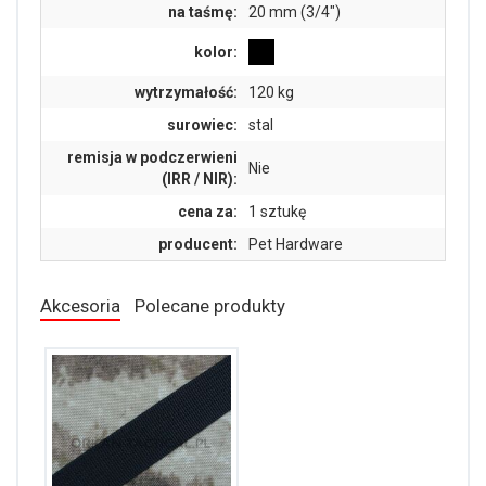
na taśmę:
20 mm (3/4")
kolor:
wytrzymałość:
120 kg
surowiec:
stal
remisja w podczerwieni
Nie
(IRR / NIR):
cena za:
1 sztukę
producent:
Pet Hardware
Akcesoria
Polecane produkty