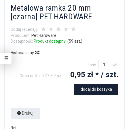
Metalowa ramka 20 mm
[czarna] PET HARDWARE
Dodaj recenzję:
Producent:
Pet Hardware
Dostępność:
Produkt dostępny
(
59
szt.)
Historia ceny
Ilość:
szt.
0,95 zł *
/ szt.
Cena netto:
0,77 zł
/ szt.
dodaj do koszyka
Drukuj
Nota: