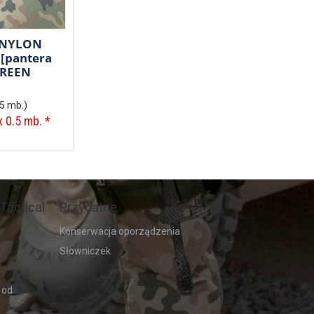
 NYLON
 [pantera
GREEN
.5 mb.)
x 0.5 mb. *
Tactical
Przydatne
Konserwacja oporządzenia
Słowniczek
 od