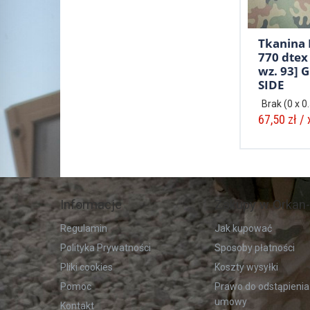
Tkanina
770 dtex
wz. 93] 
SIDE
Brak
(0 x 0
67,50 zł / 
Informacje
Zakupy w Orkan-
Regulamin
Jak kupować
Polityka Prywatności
Sposoby płatności
Pliki cookies
Koszty wysyłki
Pomoc
Prawo do odstąpienia
umowy
Kontakt