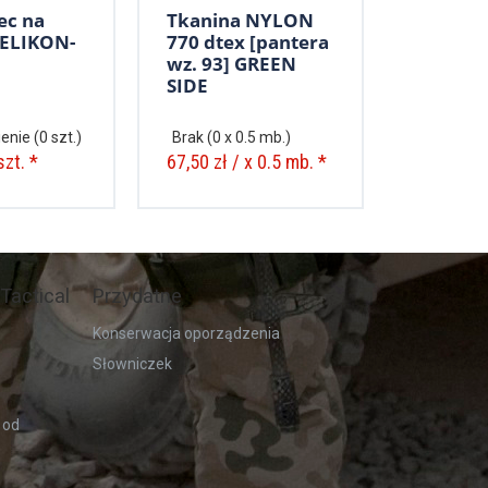
ec na
Tkanina NYLON
HELIKON-
770 dtex [pantera
wz. 93] GREEN
SIDE
enie
(0 szt.)
Brak
(0 x 0.5 mb.)
szt. *
67,50 zł / x 0.5 mb. *
Tactical
Przydatne
Konserwacja oporządzenia
Słowniczek
 od