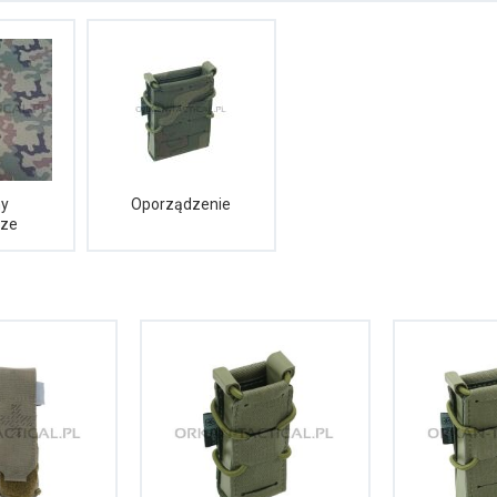
ny
Oporządzenie
cze