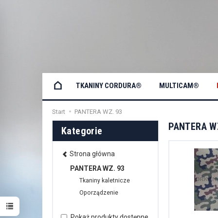
TKANINY CORDURA®
MULTICAM®
Start
PANTERA WZ. 93
PANTERA W
Kategorie
Strona główna
PANTERA WZ. 93
Tkaniny kaletnicze
Oporządzenie
Pokaż produkty dostępne