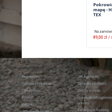
Pokrowi
mapę - 
TEX
Na zamówi
89,00 zł / 
Informacje
Zakupy w Orkan-
Regulamin
Jak kupować
Polityka Prywatności
Sposoby płatności
Pliki cookies
Koszty wysyłki
Pomoc
Prawo do odstąpienia
umowy
Kontakt
Karta Dużej Rodziny
Ustawienia cookies