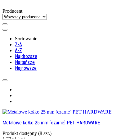
Producent
Sortowanie
Z-A
A-Z
Najdroższe
Najtańsze
Najnowsze
Metalowe kółko 25 mm [czarne] PET HARDWARE
Produkt dostępny
(8 szt.)
1,79 zł / szt.