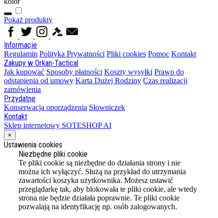
kolor
Pokaż produkty
Informacje
Regulamin
Polityka Prywatności
Pliki cookies
Pomoc
Kontakt
Zakupy w Orkan-Tactical
Jak kupować
Sposoby płatności
Koszty wysyłki
Prawo do
odstąpienia od umowy
Karta Dużej Rodziny
Czas realizacji
zamówienia
Przydatne
Konserwacja oporządzenia
Słowniczek
Kontakt
Sklep internetowy SOTESHOP AI
×
Ustawienia cookies
Niezbędne pliki cookie
Te pliki cookie są niezbędne do działania strony i nie
można ich wyłączyć. Służą na przykład do utrzymania
zawartości koszyka użytkownika. Możesz ustawić
przeglądarkę tak, aby blokowała te pliki cookie, ale wtedy
strona nie będzie działała poprawnie. Te pliki cookie
pozwalają na identyfikację np. osób zalogowanych.