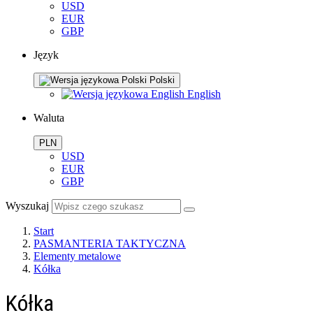
USD
EUR
GBP
Język
Polski
English
Waluta
PLN
USD
EUR
GBP
Wyszukaj
Start
PASMANTERIA TAKTYCZNA
Elementy metalowe
Kółka
Kółka