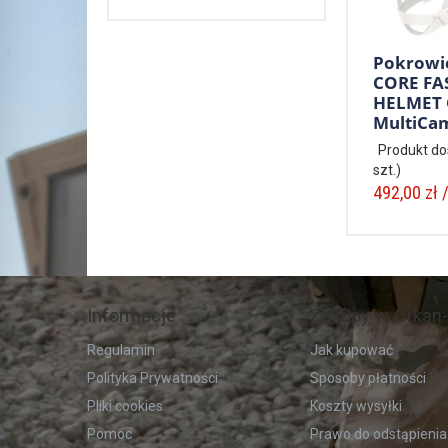
Pokrowi
CORE FA
HELMET
MultiCa
Produkt do
szt.)
492,00 zł /
Informacje
Zakupy w Orkan-
Regulamin
Jak kupować
Polityka Prywatności
Sposoby płatności
Pliki cookies
Koszty wysyłki
Pomoc
Prawo do odstąpienia