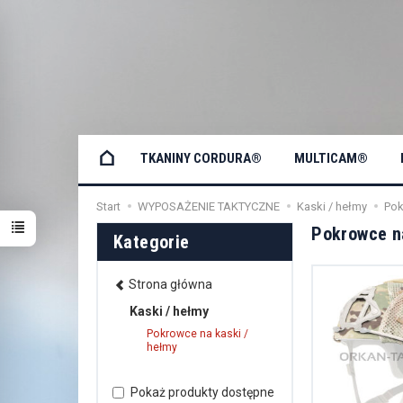
TKANINY CORDURA®
MULTICAM®
Start
WYPOSAŻENIE TAKTYCZNE
Kaski / hełmy
Pok
Pokrowce n
Kategorie
Strona główna
Kaski / hełmy
Pokrowce na kaski /
hełmy
Pokaż produkty dostępne