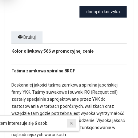
dodaj do koszyka
Drukuj
Kolor oliwkowy 566 w promocyjnej cenie
Taśma zamkowa spiralna 8RCF
Doskonałej jakości taśma zamkowa spiralna japońskiej
firmy YKK. Taśmy suwakowe i suwaki RC (Racquet coil)
zostały specjalnie zaprojektowane przez YKK do
zastosowania w torbach podróżnych, walizkach oraz
wszędzie tam gdzie potrzebna jest wysoka wytrzymałość
na rozerwanie i odporność na uszkodzenie. Wysoka jakość
W ostatnich 7 dniach produktem interesuje się
6
osób.
wykonania gwarantuje prawidłowe funkcjonowanie w
najtrudniejszych warunkach.