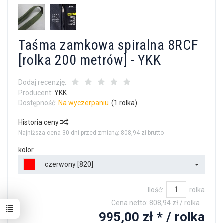
Taśma zamkowa spiralna 8RCF
[rolka 200 metrów] - YKK
Dodaj recenzję:
Producent:
YKK
Dostępność:
Na wyczerpaniu
(
1
rolka)
Historia ceny
Najniższa cena 30 dni przed zmianą:
808,94 zł brutto
kolor
czerwony [820]
Ilość:
rolka
Cena netto:
808,94 zł
/ rolka
995,00 zł *
/ rolka