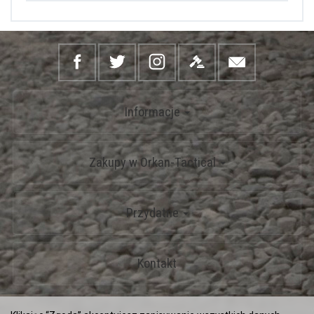
Informacje
Zakupy w Orkan-Tactical
Przydatne
Kontakt
*) brutto +
koszty dostawy