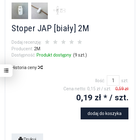
Stoper JAP [biały] 2M
Dodaj recenzję:
Producent:
2M
Dostępność:
Produkt dostępny
(
9
szt.)
Historia ceny
Ilość:
szt.
Cena netto:
0,15 zł
/ szt.
0,59 zł
0,19 zł *
/ szt.
dodaj do koszyka
Drukuj