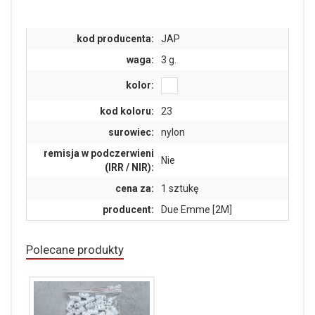
kod producenta:
JAP
waga:
3 g.
kolor:
kod koloru:
23
surowiec:
nylon
remisja w podczerwieni
Nie
(IRR / NIR):
cena za:
1 sztukę
producent:
Due Emme [2M]
Polecane produkty