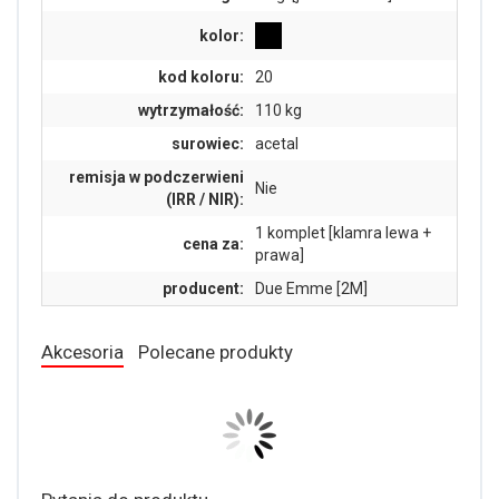
kolor:
kod koloru:
20
wytrzymałość:
110 kg
surowiec:
acetal
remisja w podczerwieni
Nie
(IRR / NIR):
1 komplet [klamra lewa +
cena za:
prawa]
producent:
Due Emme [2M]
Akcesoria
Polecane produkty