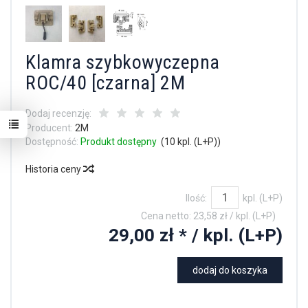
Klamra szybkowyczepna
ROC/40 [czarna] 2M
Dodaj recenzję:
Producent:
2M
Dostępność:
Produkt dostępny
(
10
kpl. (L+P))
Historia ceny
Ilość:
kpl. (L+P)
Cena netto:
23,58 zł
/ kpl. (L+P)
29,00 zł *
/ kpl. (L+P)
dodaj do koszyka