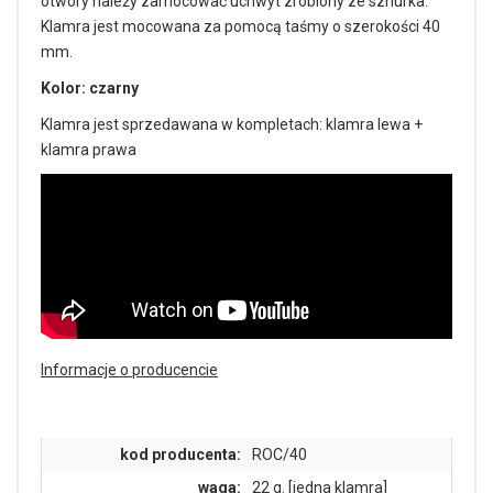
otwory należy zamocować uchwyt zrobiony ze sznurka.
Klamra jest mocowana za pomocą taśmy o szerokości 40
mm.
Kolor: czarny
Klamra jest sprzedawana w kompletach: klamra lewa +
klamra prawa
Informacje o producencie
kod producenta:
ROC/40
waga:
22 g. [jedna klamra]