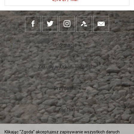
Informacje
Zakupy w Orkan-Tactical
Przydatne
Kontakt
*) brutto +
koszty dostawy
Klikając “Zgoda” akceptujesz zapisywanie wszystkich danych